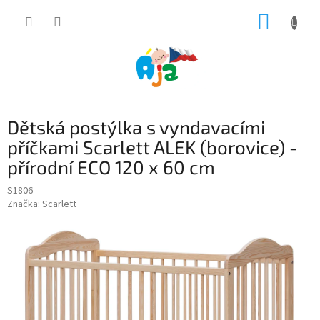
Přejít
NÁKUP
na
obsah
KOŠÍK
Dětská postýlka s vyndavacími
příčkami Scarlett ALEK (borovice) -
přírodní ECO 120 x 60 cm
S1806
Značka:
Scarlett