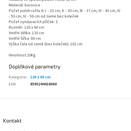
Materiál: borovice
Počet poloh roštu 6: I. - 23 cm, II. - 30 cm, III. - 37 cm, IV. - 43 cm, IV.
- 50 cm, IV. - 56 cm od zeme bez koleček
Počet vyndavacích příček: 3
Rozměr: 120 x 60 cm
Vnitřní délka: 120 cm
Vnitřní šířka: 60 cm
Výška čela od země (bez koleček): 102 cm
Hmotnost 20Kg
Doplňkové parametry
Kategorie
:
120 x 60 cm
EAN
:
8595244418060
Z
á
p
a
Kontakt
t