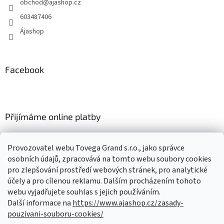
obchod
@
ajashop.cz
í
603487406
Ájashop
Facebook
Přijímáme online platby
Provozovatel webu Tovega Grand s.r.o., jako správce
osobních údajů, zpracovává na tomto webu soubory cookies
pro zlepšování prostředí webových stránek, pro analytické
Nákupní košík
účely a pro cílenou reklamu. Dalším procházením tohoto
webu vyjadřujete souhlas s jejich používáním.
Další informace na
https://www.ajashop.cz/zasady-
0
KS /
0 KČ
pouzivani-souboru-cookies/