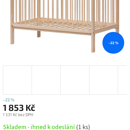
–22 %
–22 %
1 853 Kč
1 531 Kč bez DPH
Měrná
Skladem - ihned k odeslání
(1 ks)
cena: