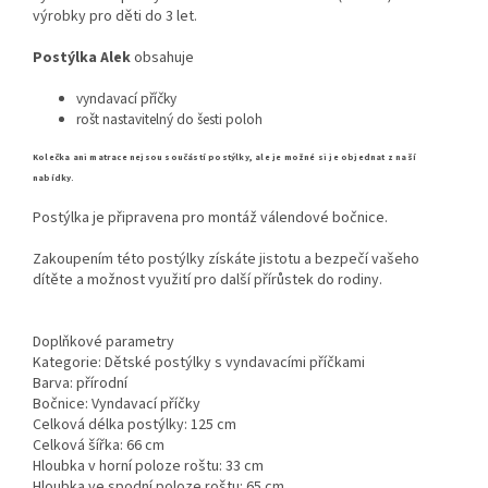
výrobky pro děti do 3 let.
Postýlka Alek
obsahuje
vyndavací příčky
rošt nastavitelný do šesti poloh
Kolečka ani matrace nejsou součástí postýlky, ale je možné si je objednat
z naší
nabídky.
Postýlka je připravena pro montáž válendové bočnice.
Zakoupením této postýlky získáte jistotu a bezpečí vašeho
dítěte a možnost využití pro další přírůstek do rodiny.
Doplňkové parametry
Kategorie: Dětské postýlky s vyndavacími příčkami
Barva: přírodní
Bočnice: Vyndavací příčky
Celková délka postýlky: 125 cm
Celková šířka: 66 cm
Hloubka v horní poloze roštu: 33 cm
Hloubka ve spodní poloze roštu: 65 cm