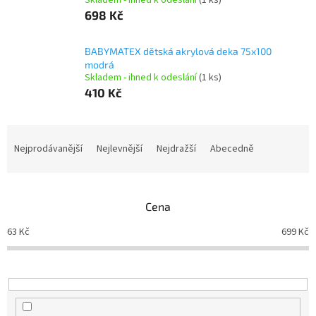
Skladem - ihned k odeslání
(1 ks)
698 Kč
BABYMATEX dětská akrylová deka 75x100
modrá
Skladem - ihned k odeslání
(1 ks)
410 Kč
Ř
a
Nejprodávanější
Nejlevnější
Nejdražší
Abecedně
z
e
n
Cena
í
p
63
Kč
699
Kč
r
o
d
u
k