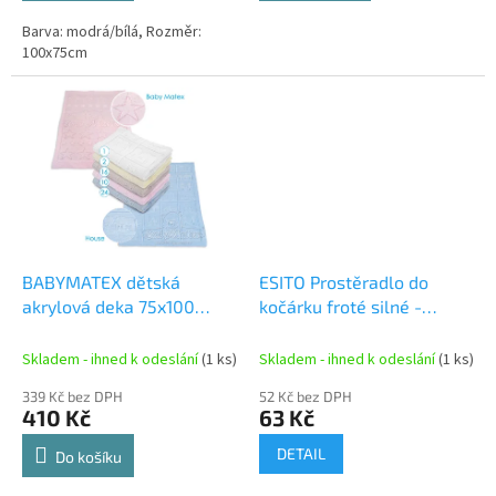
Barva: modrá/bílá, Rozměr:
100x75cm
BABYMATEX dětská
ESITO Prostěradlo do
akrylová deka 75x100
kočárku froté silné -
modrá
universal / tyrkysová
Skladem - ihned k odeslání
(1 ks)
Skladem - ihned k odeslání
(1 ks)
339 Kč bez DPH
52 Kč bez DPH
410 Kč
63 Kč
DETAIL
Do košíku