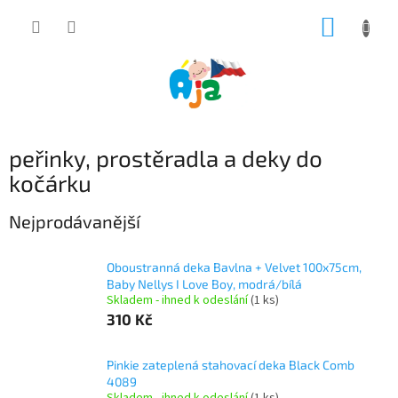
Přejít
NÁKUP
na
obsah
KOŠÍK
peřinky, prostěradla a deky do
kočárku
Nejprodávanější
Oboustranná deka Bavlna + Velvet 100x75cm,
Baby Nellys I Love Boy, modrá/bílá
Skladem - ihned k odeslání
(1 ks)
310 Kč
Pinkie zateplená stahovací deka Black Comb
4089