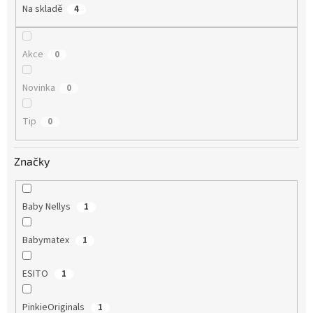
t
Na skladě
4
ů
Akce
0
Novinka
0
Tip
0
Značky
Baby Nellys
1
Babymatex
1
ESITO
1
PinkieOriginals
1