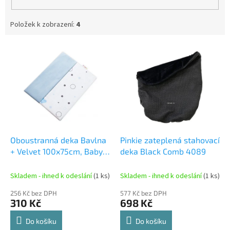
Položek k zobrazení:
4
V
ý
p
i
s
p
r
o
d
Oboustranná deka Bavlna
Pinkie zateplená stahovací
u
+ Velvet 100x75cm, Baby
deka Black Comb 4089
k
Nellys I Love Boy,
t
modrá/bílá
Skladem - ihned k odeslání
(1 ks)
Skladem - ihned k odeslání
(1 ks)
ů
256 Kč bez DPH
577 Kč bez DPH
310 Kč
698 Kč
Do košíku
Do košíku