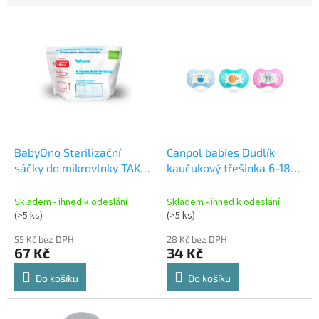
V
ý
p
i
s
p
r
o
d
BabyOno Sterilizační
Canpol babies Dudlík
u
sáčky do mikrovlnky TAKE
kaučukový třešinka 6-18m
k
CARE 5ks. 1038
LOVE&SEA Canpol babies
t
22/607
Skladem - ihned k odeslání
Skladem - ihned k odeslání
ů
(>5 ks)
(>5 ks)
55 Kč bez DPH
28 Kč bez DPH
67 Kč
34 Kč
Do košíku
Do košíku