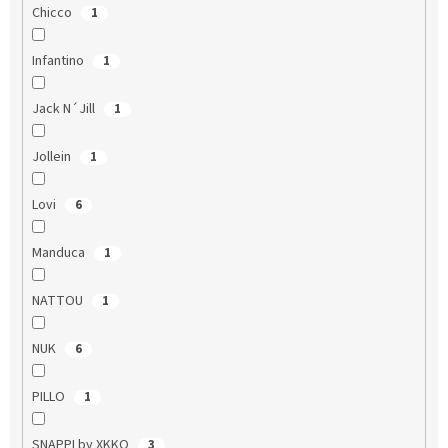
Chicco
1
Infantino
1
Jack N´Jill
1
Jollein
1
Lovi
6
Manduca
1
NATTOU
1
NUK
6
PILLO
1
SNAPPI by XKKO
3