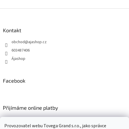
á
k
d
o
v
Z
a
á
c
á
n
í
p
í
p
a
Kontakt
r
t
v
obchod
@
ajashop.cz
í
k
y
603487406
v
Ájashop
ý
p
i
s
Facebook
u
Přijímáme online platby
Provozovatel webu Tovega Grand s.r.o., jako správce