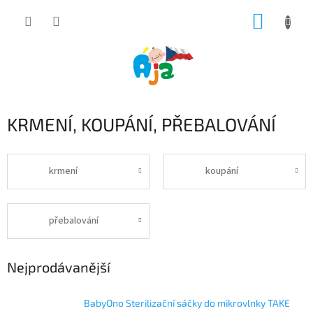
Přejít
NÁKUP
na
obsah
KOŠÍK
KRMENÍ, KOUPÁNÍ, PŘEBALOVÁNÍ
krmení
koupání
přebalování
Nejprodávanější
BabyOno Sterilizační sáčky do mikrovlnky TAKE