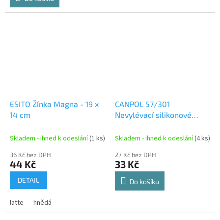
ESITO Žínka Magna - 19 x
CANPOL 57/301
14 cm
Nevylévací silikonové
pítko k hrnečku 57/300
Skladem - ihned k odeslání
(1 ks)
Skladem - ihned k odeslání
(4 ks)
36 Kč bez DPH
27 Kč bez DPH
44 Kč
33 Kč
DETAIL
Do košíku
latte
hnědá