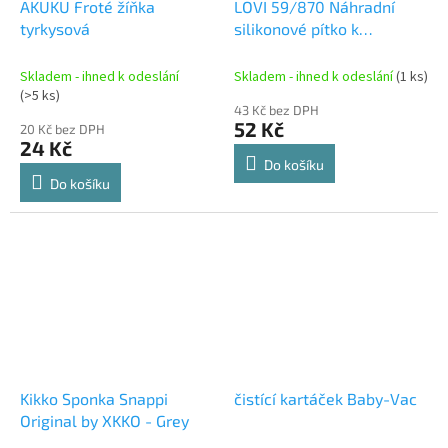
AKUKU Froté žíňka
LOVI 59/870 Náhradní
tyrkysová
silikonové pítko k
Nevylévacím hrnečkům
Skladem - ihned k odeslání
Skladem - ihned k odeslání
(1 ks)
(>5 ks)
43 Kč bez DPH
52 Kč
20 Kč bez DPH
24 Kč
Do košíku
Do košíku
Kikko Sponka Snappi
čistící kartáček Baby-Vac
Original by XKKO - Grey