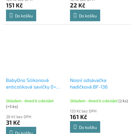
151 Kč
22 Kč
Do košíku
Do košíku
BabyOno Silikonová
Nosní odsávačka
anticoliková savičky 0+
hadičková BF-136
1204
Skladem - ihned k odeslání
Skladem - ihned k odeslání
(2 ks)
(>5 ks)
133 Kč bez DPH
161 Kč
28 Kč bez DPH
31 Kč
Do košíku
Do košíku