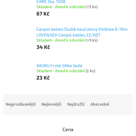
CARE 5ks. 1038
Skladem - ihned k odeslání
(>5 ks)
67 Kč
Canpol babies Dudlík kaučukový třešinka 6-18m
LOVE&SEA Canpol babies 22/607
Skladem - ihned k odeslání
(>5 ks)
34 Kč
AKUKU Froté žíňka šedá
Skladem - ihned k odeslání
(1 ks)
23 Kč
Ř
a
Nejprodávanější
Nejlevnější
Nejdražší
Abecedně
z
e
n
Cena
í