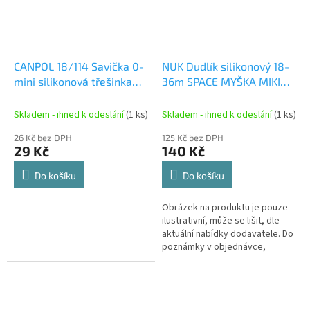
CANPOL 18/114 Savička 0-
NUK Dudlík silikonový 18-
mini silikonová třešinka
36m SPACE MYŠKA MIKI
2ks
2ks
Skladem - ihned k odeslání
(1 ks)
Skladem - ihned k odeslání
(1 ks)
26 Kč bez DPH
125 Kč bez DPH
29 Kč
140 Kč
Do košíku
Do košíku
Obrázek na produktu je pouze
ilustrativní, může se lišit, dle
aktuální nabídky dodavatele. Do
poznámky v objednávce,
prosím, uveďte zda chcete
provedení holka či kluk.