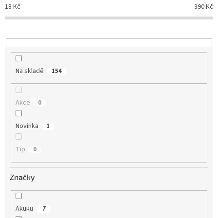
p
18
Kč
390
Kč
r
o
d
u
k
t
Na skladě
154
ů
Akce
0
Novinka
1
Tip
0
Značky
Akuku
7