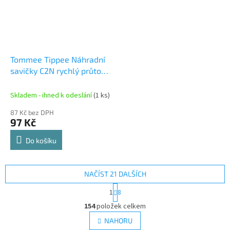
Tommee Tippee Náhradní
savičky C2N rychlý průtok
2ks 6m+
Skladem - ihned k odeslání
(1 ks)
87 Kč bez DPH
97 Kč
Do košíku
NAČÍST 21 DALŠÍCH
S
1
8
t
O
r
154
položek celkem
v
á
l
NAHORU
n