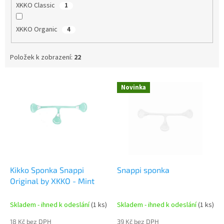
XKKO Classic
1
XKKO Organic
4
Položek k zobrazení:
22
V
Novinka
ý
p
i
s
p
r
o
d
Kikko Sponka Snappi
Snappi sponka
u
Original by XKKO - Mint
k
t
Skladem - ihned k odeslání
(1 ks)
Skladem - ihned k odeslání
(1 ks)
ů
18 Kč bez DPH
39 Kč bez DPH