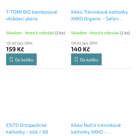
T-TOMI BIO bambusové
Kikko Tréninkové kalhotky
vkládací pleny
XKKO Organic - Safari
Lavender Aura Velikost S
Skladem - ihned k odeslání
(2 ks)
Skladem - ihned k odeslání
(1 ks)
131 Kč bez DPH
116 Kč bez DPH
159 Kč
140 Kč
Do košíku
Do košíku
ESITO Ortopedické
Kikko Noční tréninkové
kalhotky - bílá / 68
kalhotky XKKO -