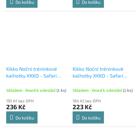
Do košíku
Do košíku
Kikko Noční tréninkové
Kikko Noční tréninkové
kalhotky XKKO - Safari
kalhotky XKKO - Safari
Honey Mustard Velikost
Atmosphere Velikost L
XL
Skladem - ihned k odeslání
(1 ks)
Skladem - ihned k odeslání
(1 ks)
195 Kč bez DPH
184 Kč bez DPH
236 Kč
223 Kč
Do košíku
Do košíku