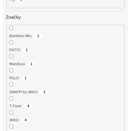
Tip
0
Značky
Bambino Mio
2
ESITO
1
Manduca
1
PILLO
1
SNAPPI by XKKO
3
T-Tomi
4
XKKO
4