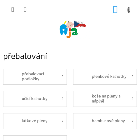
Přejít
NÁKUP
na
obsah
KOŠÍK
přebalování
přebalovací
plenkové kalhotky
podložky
koše na pleny a
učící kalhotky
náplně
látkové pleny
bambusové pleny