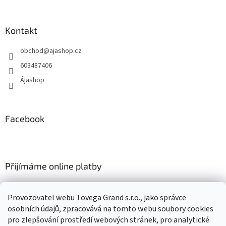
á
c
á
n
í
p
í
p
a
Kontakt
r
t
v
obchod
@
ajashop.cz
í
k
y
603487406
v
Ájashop
ý
p
i
s
Facebook
u
Přijímáme online platby
Provozovatel webu Tovega Grand s.r.o., jako správce
osobních údajů, zpracovává na tomto webu soubory cookies
pro zlepšování prostředí webových stránek, pro analytické