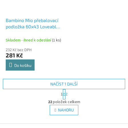
Bambino Mio přebalovací
podložka 60x43 Loveable
Ladybug
Skladem - ihned k odeslání
(1 ks)
232 Kč bez DPH
281 Kč
Do košíku
NAČÍST 1 DALŠÍ
S
1
2
t
O
r
22
položek celkem
v
á
l
NAHORU
n
á
k
d
o
v
Z
a