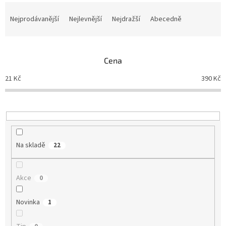
Ř
a
Nejprodávanější
Nejlevnější
Nejdražší
Abecedně
z
e
n
Cena
í
p
21
Kč
390
Kč
r
o
d
u
k
t
Na skladě
22
ů
Akce
0
Novinka
1