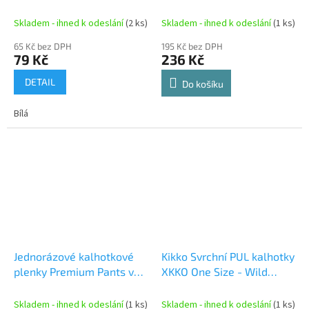
Atmosphere Velikost XL
Skladem - ihned k odeslání
(2 ks)
Skladem - ihned k odeslání
(1 ks)
65 Kč bez DPH
195 Kč bez DPH
79 Kč
236 Kč
DETAIL
Do košíku
Bílá
Jednorázové kalhotkové
Kikko Svrchní PUL kalhotky
plenky Premium Pants vel.
XKKO One Size - Wild
7 XXL (+15 kg) 21 ks
Forest
Skladem - ihned k odeslání
(1 ks)
Skladem - ihned k odeslání
(1 ks)