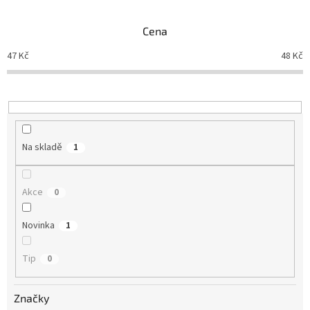
e
n
Cena
í
p
47
Kč
48
Kč
r
o
d
u
k
t
Na skladě
1
ů
Akce
0
Novinka
1
Tip
0
Značky