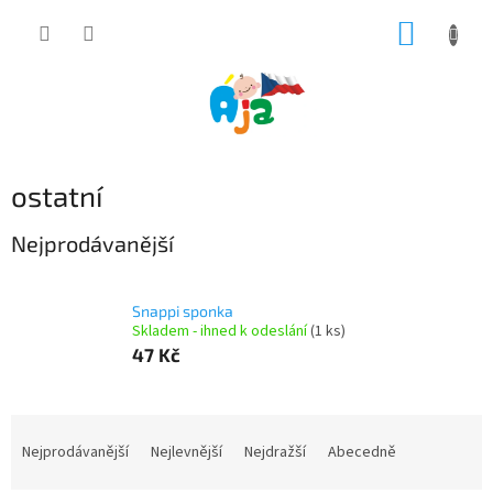
Přejít
NÁKUP
na
obsah
KOŠÍK
ostatní
Nejprodávanější
Snappi sponka
Skladem - ihned k odeslání
(1 ks)
47 Kč
Ř
a
Nejprodávanější
Nejlevnější
Nejdražší
Abecedně
z