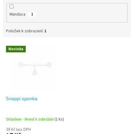
Manduca
1
Položek k zobrazení:
1
V
Novinka
ý
p
i
s
p
r
o
d
Snappi sponka
u
k
t
Skladem - ihned k odeslání
(1 ks)
ů
39 Kč bez DPH