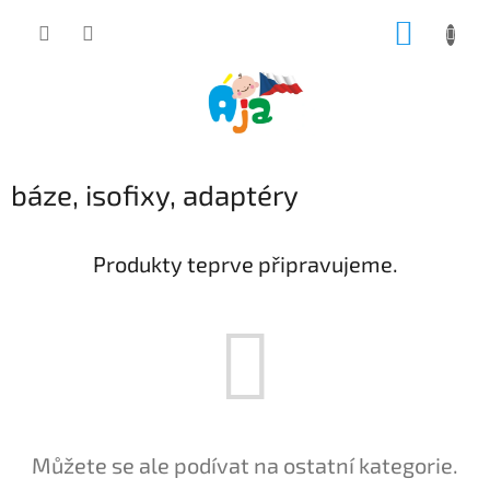
Přejít
NÁKUP
na
obsah
KOŠÍK
báze, isofixy, adaptéry
Produkty teprve připravujeme.
Můžete se ale podívat na ostatní kategorie.