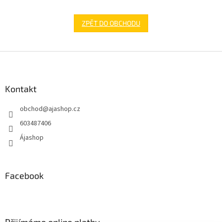
ZPĚT DO OBCHODU
Z
á
p
a
Kontakt
t
obchod
@
ajashop.cz
í
603487406
Ájashop
Facebook