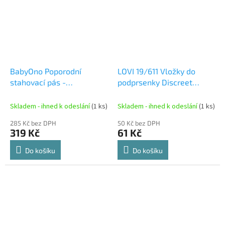
BabyOno Poporodní
LOVI 19/611 Vložky do
stahovací pás -
podprsenky Discreet
profilovaný XS 511/XS
Elegance černé 20ks
Skladem - ihned k odeslání
(1 ks)
Skladem - ihned k odeslání
(1 ks)
285 Kč bez DPH
50 Kč bez DPH
319 Kč
61 Kč
Do košíku
Do košíku