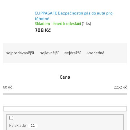
CLIPPASAFE Bezpečnostní pás do auta pro
těhotné
Skladem - ihned k odeslání
(1 ks)
708 Kč
Ř
a
Nejprodávanější
Nejlevnější
Nejdražší
Abecedně
z
e
n
Cena
í
p
60
Kč
2252
Kč
r
o
d
u
k
t
Na skladě
11
ů