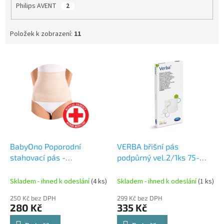
Philips AVENT
2
Položek k zobrazení:
11
V
ý
p
i
s
p
r
o
d
BabyOno Poporodní
VERBA břišní pás
u
stahovací pás -
podpůrný vel.2/1ks 75-
k
profilovaný XXL 511/XXL
85cm
t
Skladem - ihned k odeslání
(4 ks)
Skladem - ihned k odeslání
(1 ks)
ů
250 Kč bez DPH
299 Kč bez DPH
280 Kč
335 Kč