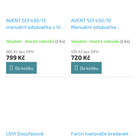
AVENT SCF430/13
AVENT SCF430/10
manuální odsávačka s VIA
Manuální odsávačka
systémem
mateřského mléka včetně
125ml lahvičky Natural a 2
Skladem - ihned k odeslání
(1 ks)
Skladem - ihned k odeslání
(1 ks)
x kojicí vložky.
660 Kč bez DPH
595 Kč bez DPH
799 Kč
720 Kč
Do košíku
Do košíku
LOVI Dvoufázová
Farlin tvarovače bradavek