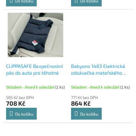
Do košíku
Do košíku
CLIPPASAFE Bezpečnostní
Babyono 1483 Elektrická
pás do auta pro těhotné
odsávačka mateřského
mléka NURSE PRO
Skladem - ihned k odeslání
(1 ks)
Skladem - ihned k odeslání
(1 ks)
585 Kč bez DPH
771 Kč bez DPH
708 Kč
864 Kč
Do košíku
Do košíku