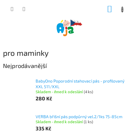
Přejít
NÁKUP
na
obsah
KOŠÍK
pro maminky
Nejprodávanější
BabyOno Poporodní stahovací pás - profilovaný
XXL 511/XXL
Skladem - ihned k odeslání
(4 ks)
280 Kč
VERBA břišní pás podpůrný vel.2/1ks 75-85cm
Skladem - ihned k odeslání
(1 ks)
335 Kč