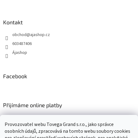
l
Z
á
á
d
p
a
a
Kontakt
c
t
í
obchod
@
ajashop.cz
í
p
r
603487406
v
Ájashop
k
y
v
ý
Facebook
p
i
s
u
Přijímáme online platby
Provozovatel webu Tovega Grand s.r.o., jako správce
osobních údajů, zpracovává na tomto webu soubory cookies