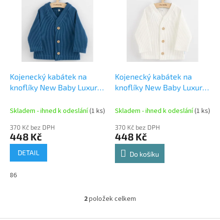
ý
p
i
s
p
r
o
d
Kojenecký kabátek na
Kojenecký kabátek na
u
knoflíky New Baby Luxury
knoflíky New Baby Luxury
k
clothing Oliver modrý
clothing Oliver bílý
t
Skladem - ihned k odeslání
(1 ks)
Skladem - ihned k odeslání
(1 ks)
ů
370 Kč bez DPH
370 Kč bez DPH
448 Kč
448 Kč
DETAIL
Do košíku
86
2
položek celkem
O
v