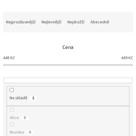
Ř
a
Nejprodávanější
Nejlevnější
Nejdražší
Abecedně
z
e
n
Cena
í
p
448
Kč
449
Kč
r
o
d
u
k
t
Na skladě
2
ů
Akce
0
Novinka
0