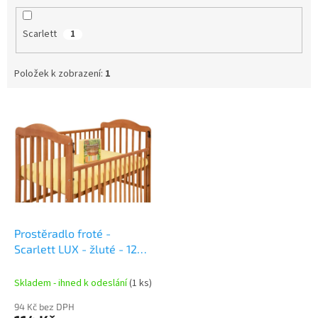
Scarlett
1
Položek k zobrazení:
1
V
ý
p
i
s
p
r
o
d
Prostěradlo froté -
u
Scarlett LUX - žluté - 120
k
x 60 cm
t
Skladem - ihned k odeslání
(1 ks)
ů
94 Kč bez DPH