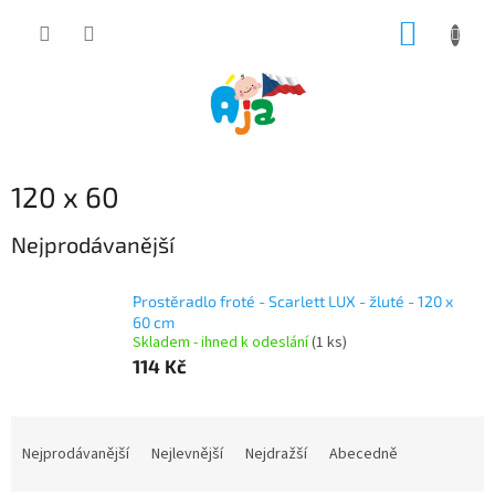
Přejít
NÁKUP
na
obsah
KOŠÍK
120 x 60
Nejprodávanější
Prostěradlo froté - Scarlett LUX - žluté - 120 x
60 cm
Skladem - ihned k odeslání
(1 ks)
114 Kč
Ř
a
Nejprodávanější
Nejlevnější
Nejdražší
Abecedně
z