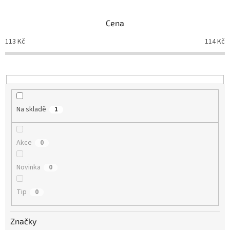
e
n
Cena
í
p
113
Kč
114
Kč
r
o
d
u
k
t
Na skladě
1
ů
Akce
0
Novinka
0
Tip
0
Značky