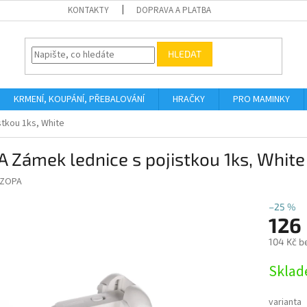
KONTAKTY
DOPRAVA A PLATBA
HLEDAT
KRMENÍ, KOUPÁNÍ, PŘEBALOVÁNÍ
HRAČKY
PRO MAMINKY
tkou 1ks, White
 Zámek lednice s pojistkou 1ks, White
ZOPA
–25 %
126
104 Kč b
Měrná
Sklad
cena:
varianta