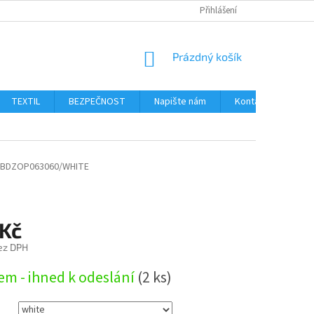
Přihlášení
NÁKUPNÍ
Prázdný košík
KOŠÍK
TEXTIL
BEZPEČNOST
Napište nám
Kontakty
Ob
BDZOP063060/WHITE
 Kč
ez DPH
em - ihned k odeslání
(2 ks)