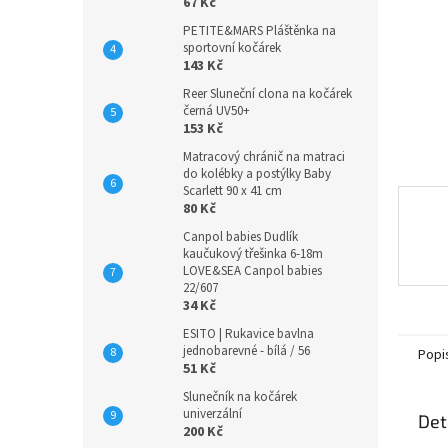
n
67 Kč
e
PETITE&MARS Pláštěnka na
l
sportovní kočárek
143 Kč
Reer Sluneční clona na kočárek
černá UV50+
153 Kč
Matracový chránič na matraci
do kolébky a postýlky Baby
Scarlett 90 x 41 cm
80 Kč
Canpol babies Dudlík
kaučukový třešinka 6-18m
LOVE&SEA Canpol babies
22/607
34 Kč
ESITO | Rukavice bavlna
jednobarevné - bílá / 56
Popi
51 Kč
Slunečník na kočárek
univerzální
Det
200 Kč