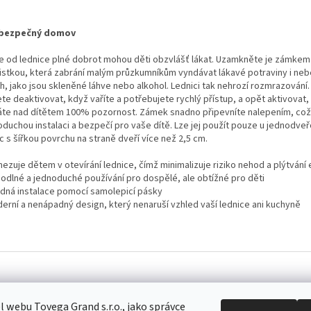
 bezpečný domov
e od lednice plné dobrot mohou děti obzvlášť lákat. Uzamkněte je zámkem 
jistkou, která zabrání malým průzkumníkům vyndávat lákavé potraviny i ne
, jako jsou skleněné láhve nebo alkohol. Lednici tak nehrozí rozmrazování.
te deaktivovat, když vaříte a potřebujete rychlý přístup, a opět aktivovat,
te nad dítětem 100% pozornost. Zámek snadno připevníte nalepením, což z
oduchou instalaci a bezpečí pro vaše dítě. Lze jej použít pouze u jednodve
c s šířkou povrchu na straně dveří více než 2,5 cm.
ezuje dětem v otevírání lednice, čímž minimalizuje riziko nehod a plýtvání 
hodlné a jednoduché používání pro dospělé, ale obtížné pro děti
adná instalace pomocí samolepicí pásky
derní a nenápadný design, který nenaruší vzhled vaší lednice ani kuchyně
 webu Tovega Grand s.r.o., jako správce