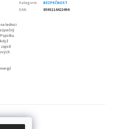
Kategorie
:
BEZPEČNOST
EAN
:
8595114422494
na lednici
bezpečný
 Pojistku
 když
ajistí
řových
energií