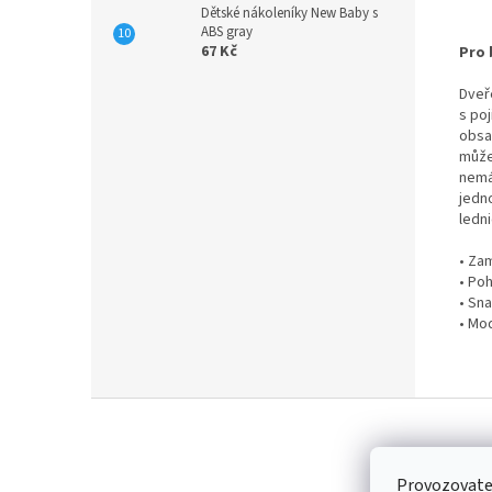
Dětské nákoleníky New Baby s
ABS gray
67 Kč
Pro
Dveř
s po
obsah
může
nemá
jedn
ledni
• Zam
• Po
• Sn
• Mo
Z
á
p
a
Provozovatel