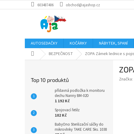
Přejít
603487406
obchod@ajashop.cz
na
obsah
AUTOSEDAČKY
KOČÁRKY
NÁBYTEK, SPANÍ
Domů
BEZPEČNOST
ZOPA Zámek lednice s pojis
P
ZOPA
o
s
Značka:
Top 10 produktů
t
r
přídavná podložka k monitoru
a
dechu Nanny BM-02D
1 192 Kč
n
n
Spojovací řetěz
í
102 Kč
p
BabyOno Sterilizační sáčky do
a
mikrovlnky TAKE CARE 5ks. 1038