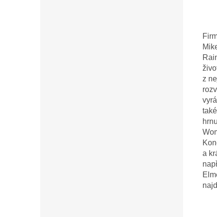
Fir
Mike
Rain
živo
z ne
rozv
vyrá
také
hrnu
Wom
Konc
a kr
např
Elme
najd