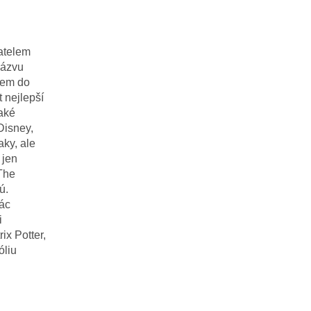
atelem
názvu
ětem do
t nejlepší
také
Disney,
aky, ale
 jen
 The
ú.
lác
i
ix Potter,
óliu