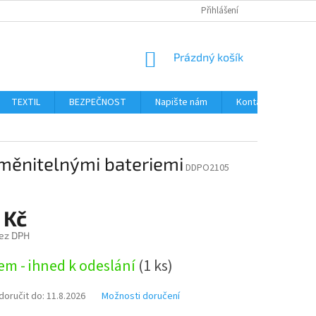
Přihlášení
NÁKUPNÍ
Prázdný košík
KOŠÍK
TEXTIL
BEZPEČNOST
Napište nám
Kontakty
Ob
yměnitelnými bateriemi
DDPO2105
 Kč
ez DPH
em - ihned k odeslání
(1 ks)
oručit do:
11.8.2026
Možnosti doručení