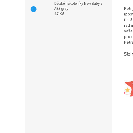
Dětské nákoleníky New Baby s
Petr
ABS gray
67 Kč
(pos
říci
rád m
vaše
pro 
Petra
Sizi