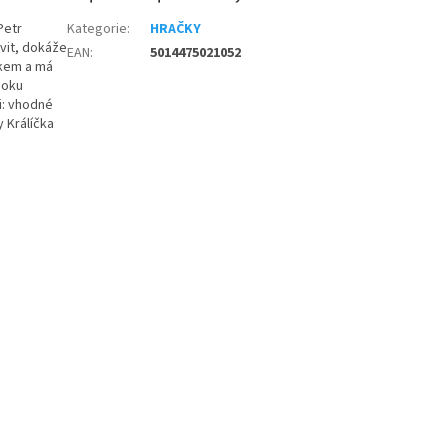
Petr
Kategorie
:
HRAČKY
vit, dokáže
EAN
:
5014475021052
tkem a má
boku
i: vhodné
 Králíčka