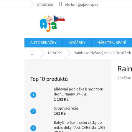
Přejít
603487406
obchod@ajashop.cz
na
obsah
AUTOSEDAČKY
KOČÁRKY
NÁBYTEK, SPANÍ
Domů
HRAČKY
Rainbow Plyšový mluvící králíček
P
Rain
o
s
Značka:
Top 10 produktů
t
r
přídavná podložka k monitoru
a
dechu Nanny BM-02D
1 192 Kč
n
n
Spojovací řetěz
í
102 Kč
p
BabyOno Sterilizační sáčky do
a
mikrovlnky TAKE CARE 5ks. 1038