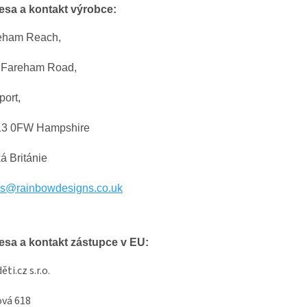
esa a kontakt výrobce:
eham Reach,
 Fareham Road,
ort,
3 0FW Hampshire
á Británie
es@rainbowdesigns.co.uk
esa a kontakt zástupce v EU:
ěti.cz s.r.o.
vá 618