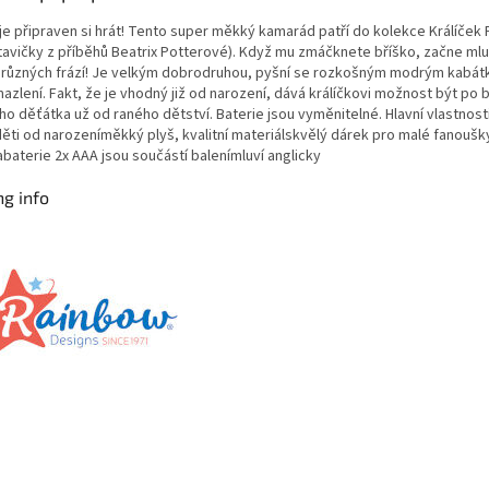
 je připraven si hrát! Tento super měkký kamarád patří do kolekce Králíček 
tavičky z příběhů Beatrix Potterové). Když mu zmáčknete bříško, začne mlu
 5 různých frází! Je velkým dobrodruhou, pyšní se rozkošným modrým kabá
azlení. Fakt, že je vhodný již od narození, dává králíčkovi možnost být po 
ho děťátka už od raného dětství. Baterie jsou vyměnitelné. Hlavní vlastnost
děti od narozeníměkký plyš, kvalitní materiálskvělý dárek pro malé fanoušky
baterie 2x AAA jsou součástí balenímluví anglicky
ng info