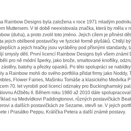
ma Rainbow Designs byla založena v roce 1971 mladým podnik
m Muttersem. V té době neexistovala značka, která by měla v 
bow (duha), a proto zvolil toto jméno. Jejich cílem je přinést d
ta jejich oblíbené postavičky ve fyzické formě plyšáků. Chtějí bý
jlepších a jejich hračky jsou vyráběny pod přísnými standardy, 
íjí smysly dětí. První licencí Rainbow Designs byli všem známí 
běli pro ně módní šperky, jako brože, smaltované knoflíky, odzn
 zástěry, batohy a přezky opasků. Po této spolupráci se nabídky
ly a Rainbow mohli do svého portfólia přidat firmy jako Noddy,
bles, Flower Fairies, Mašinku Tomáše a klasického Medvíka P
em 70. let vyrobili pod licencí odznaky pro Buckinghamský pa
álovnu Alžbětu II. Během roku 1980 až 2010 dále spolupracoval
íklad na Medvídkovi Paddingtonovi, různých postavičkách Beatr
rovi a dalších postavičkách ze Sezame, otevři se. V jejich portf
ete i Prasátko Peppu, Králíčka Petera a další známé postavy.