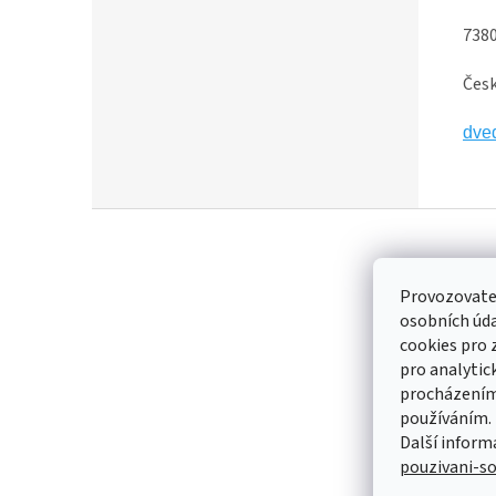
7380
Česk
dve
Z
á
p
a
Provozovatel
t
osobních úd
Kontakt
í
cookies pro 
pro analytic
obcho
procházením 
60348
používáním.
Další inform
Ájash
pouzivani-s