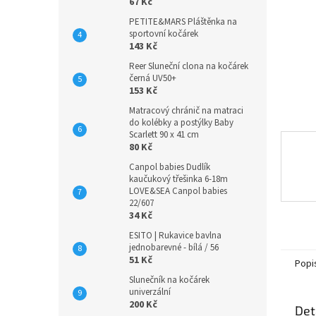
n
67 Kč
e
PETITE&MARS Pláštěnka na
l
sportovní kočárek
143 Kč
Reer Sluneční clona na kočárek
černá UV50+
153 Kč
Matracový chránič na matraci
do kolébky a postýlky Baby
Scarlett 90 x 41 cm
80 Kč
Canpol babies Dudlík
kaučukový třešinka 6-18m
LOVE&SEA Canpol babies
22/607
34 Kč
ESITO | Rukavice bavlna
jednobarevné - bílá / 56
51 Kč
Popi
Slunečník na kočárek
univerzální
200 Kč
Det