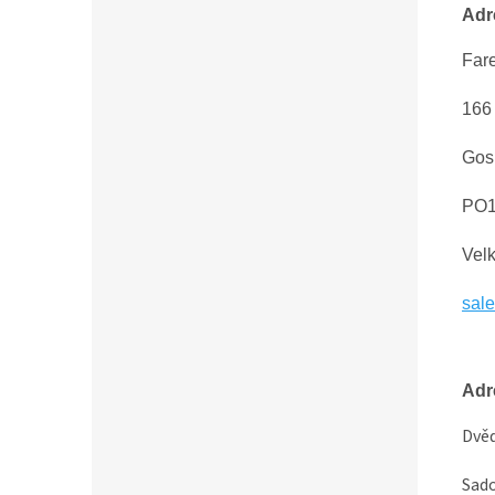
Adr
Far
166
Gosp
PO1
Velk
sal
Adr
Dvěd
Sado