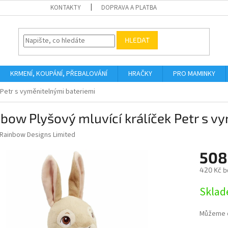
KONTAKTY
DOPRAVA A PLATBA
HLEDAT
KRMENÍ, KOUPÁNÍ, PŘEBALOVÁNÍ
HRAČKY
PRO MAMINKY
 Petr s vyměnitelnými bateriemi
bow Plyšový mluvící králíček Petr s v
Rainbow Designs Limited
508
420 Kč b
Měrná
Sklad
cena:
Můžeme d