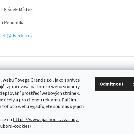
1 Frýdek-Místek
á Republika
deti@dvedeti.cz
 webu Tovega Grand s.r.o., jako správce
Odmítnout
ajů, zpracovává na tomto webu soubory
Facebook
Přijímá
zlepšování prostředí webových stránek,
platby
ké účely a pro cílenou reklamu. Dalším
d
@
ajashop.cz
tohoto webu vyjadřujete souhlas s jejich
7406
ace na
https://www.ajashop.cz/zasady-
op
ouboru-cookies/