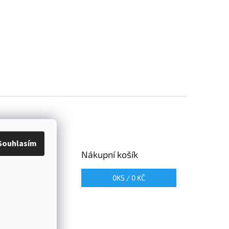
Souhlasím
me online
Nákupní košík
0
KS /
0 KČ