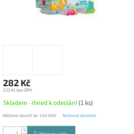
282 Kč
233 Kč bez DPH
Měrná
Skladem - ihned k odeslání
(1 ks)
cena:
Můžeme doručit do:
10.8.2026
Možnosti doručení
Přidat do košíku