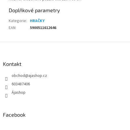
Doplňkové parametry
Kategorie
:
HRAČKY
EAN
:
5900511612646
Z
á
p
a
Kontakt
t
obchod
@
ajashop.cz
í
603487406
Ájashop
Facebook