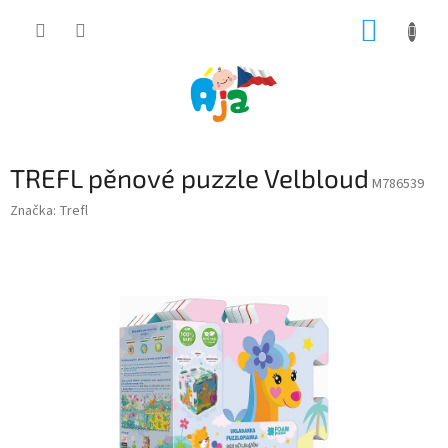
Přejít
NÁKUP
na
obsah
KOŠÍK
TREFL pěnové puzzle Velbloud
M786539
Značka:
Trefl