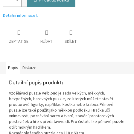
Detailní informace
ZEPTAT SE
HLÍDAT
SDÍLET
Popis
Diskuze
Detailní popis produktu
Vzdělávací puzzle Velbloud je sada velkých, měkkých,
bezpečných, barevných puzzle, ze kterých můžete stavět
prostorové figurky, například kostku nebo krabici. Pěnové
puzzle lze také použít jako měkkou podložku. Hračka učí
vnímavosti, poznávání barev a tvarů, stavění prostorových
postaviček a hře s představivostí. Pro čistotu lze pěnové puzzle
otřít mokrým hadříkem.
Rozměr složeného puzzle cca 118 x 60 cm