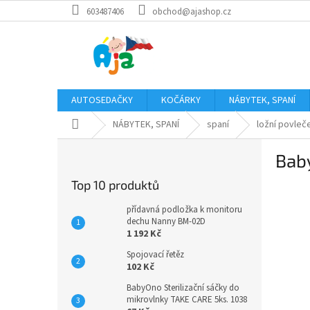
Přejít
603487406
obchod@ajashop.cz
na
obsah
AUTOSEDAČKY
KOČÁRKY
NÁBYTEK, SPANÍ
Domů
NÁBYTEK, SPANÍ
spaní
ložní povleč
P
Bab
o
s
Top 10 produktů
t
r
přídavná podložka k monitoru
a
dechu Nanny BM-02D
1 192 Kč
n
n
Spojovací řetěz
í
102 Kč
p
BabyOno Sterilizační sáčky do
a
mikrovlnky TAKE CARE 5ks. 1038