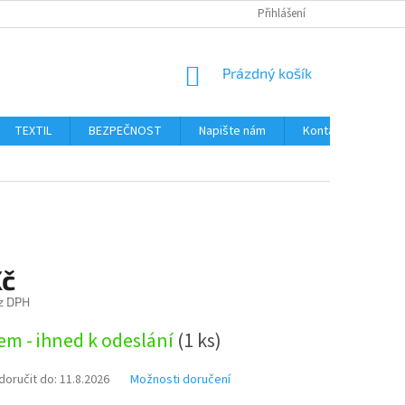
Přihlášení
NÁKUPNÍ
Prázdný košík
KOŠÍK
TEXTIL
BEZPEČNOST
Napište nám
Kontakty
Ob
Kč
z DPH
em - ihned k odeslání
(1 ks)
oručit do:
11.8.2026
Možnosti doručení