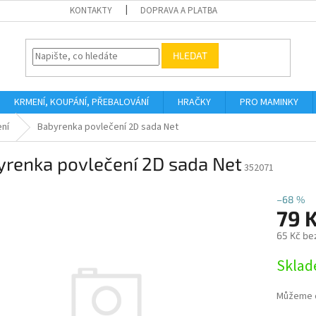
KONTAKTY
DOPRAVA A PLATBA
HLEDAT
KRMENÍ, KOUPÁNÍ, PŘEBALOVÁNÍ
HRAČKY
PRO MAMINKY
ení
Babyrenka povlečení 2D sada Net
yrenka povlečení 2D sada Net
352071
–68 %
79 
65 Kč be
Měrná
Sklad
cena:
Můžeme d