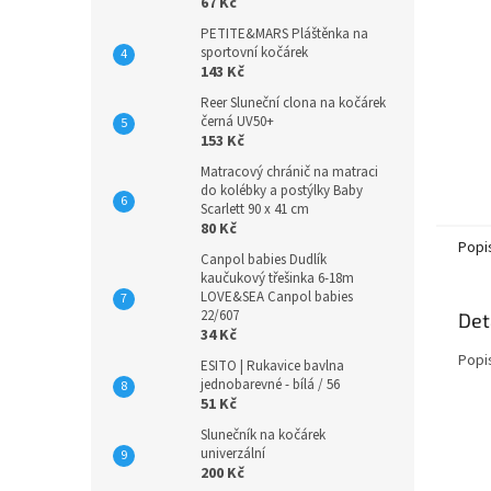
n
67 Kč
e
PETITE&MARS Pláštěnka na
l
sportovní kočárek
143 Kč
Reer Sluneční clona na kočárek
černá UV50+
153 Kč
Matracový chránič na matraci
do kolébky a postýlky Baby
Scarlett 90 x 41 cm
80 Kč
Popi
Canpol babies Dudlík
kaučukový třešinka 6-18m
LOVE&SEA Canpol babies
22/607
Det
34 Kč
Popi
ESITO | Rukavice bavlna
jednobarevné - bílá / 56
51 Kč
Slunečník na kočárek
univerzální
200 Kč