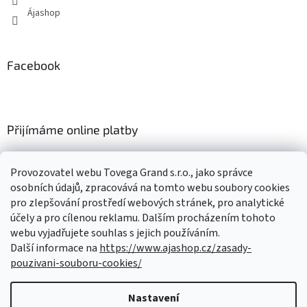
Ájashop
Facebook
Přijímáme online platby
Provozovatel webu Tovega Grand s.r.o., jako správce
osobních údajů, zpracovává na tomto webu soubory cookies
pro zlepšování prostředí webových stránek, pro analytické
Nákupní košík
účely a pro cílenou reklamu. Dalším procházením tohoto
webu vyjadřujete souhlas s jejich používáním.
Další informace na
https://www.ajashop.cz/zasady-
0
KS /
0 KČ
pouzivani-souboru-cookies/
Nastavení
Vytvořil Shoptet