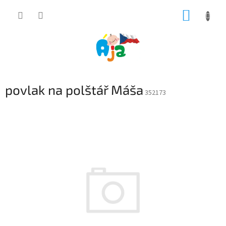
Přejít
NÁKUP
na
obsah
KOŠÍK
povlak na polštář Máša
352173