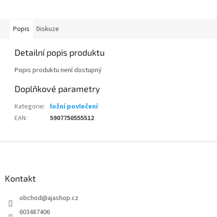
Popis
Diskuze
Detailní popis produktu
Popis produktu není dostupný
Doplňkové parametry
Kategorie
:
ložní povlečení
EAN
:
5907750555512
Z
á
p
a
Kontakt
t
obchod
@
ajashop.cz
í
603487406