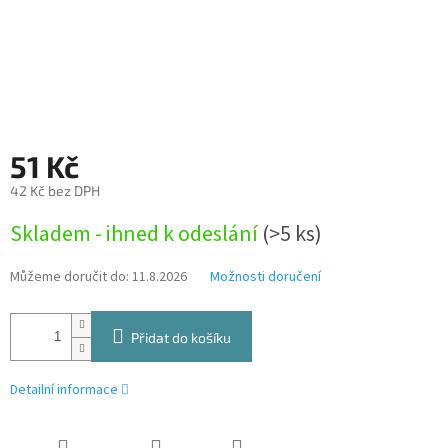
51 Kč
42 Kč bez DPH
Měrná
Skladem - ihned k odeslání
(>5 ks)
cena:
Můžeme doručit do:
11.8.2026
Možnosti doručení
Přidat do košíku
Detailní informace