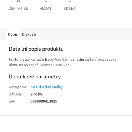
ZEPTAT SE
HLÍDAT
SDÍLET
Popis
Diskuze
Detailní popis produktu
tento čistící kartáče Baby-Vac Vám usnadní čištění odsávačky
hlenu na vysavač Arianna Baby-Vac
Doplňkové parametry
Kategorie
:
nosní odsávačky
Záruka
:
2 roky
EAN
:
5999880412025
Z
á
p