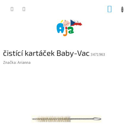
Přejít
NÁKUP
na
obsah
KOŠÍK
čistící kartáček Baby-Vac
3471963
Značka:
Arianna