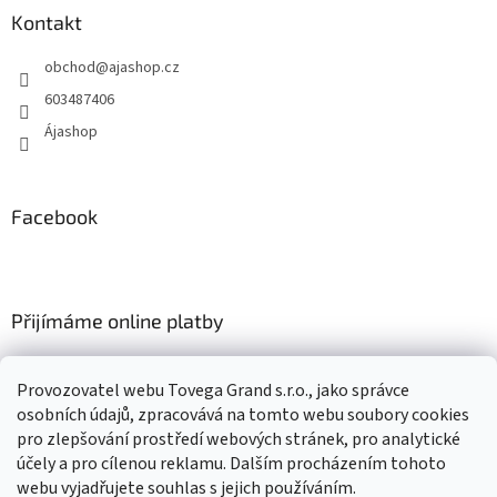
a
Kontakt
t
obchod
@
ajashop.cz
í
603487406
Ájashop
Facebook
Přijímáme online platby
Provozovatel webu Tovega Grand s.r.o., jako správce
osobních údajů, zpracovává na tomto webu soubory cookies
pro zlepšování prostředí webových stránek, pro analytické
Nákupní košík
účely a pro cílenou reklamu. Dalším procházením tohoto
webu vyjadřujete souhlas s jejich používáním.