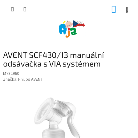
Přejít
NÁKUP
na
obsah
KOŠÍK
AVENT SCF430/13 manuální
odsávačka s VIA systémem
M782960
Značka:
Philips AVENT