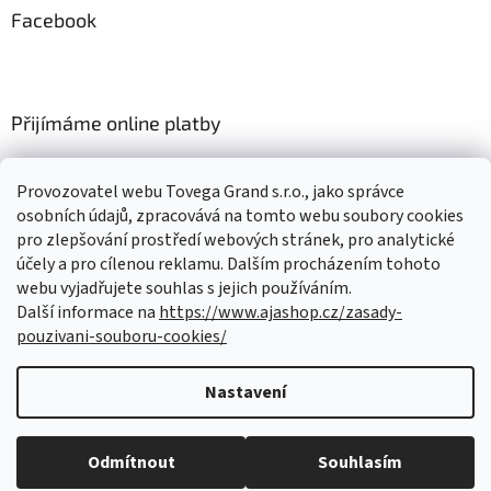
Facebook
Přijímáme online platby
Provozovatel webu Tovega Grand s.r.o., jako správce
osobních údajů, zpracovává na tomto webu soubory cookies
pro zlepšování prostředí webových stránek, pro analytické
Nákupní košík
účely a pro cílenou reklamu. Dalším procházením tohoto
webu vyjadřujete souhlas s jejich používáním.
Další informace na
https://www.ajashop.cz/zasady-
0
KS /
0 KČ
pouzivani-souboru-cookies/
Nastavení
Vytvořil Shoptet
Odmítnout
Souhlasím
Copyright 2026
Ajashop.cz
. Všechna práva vyhrazena.