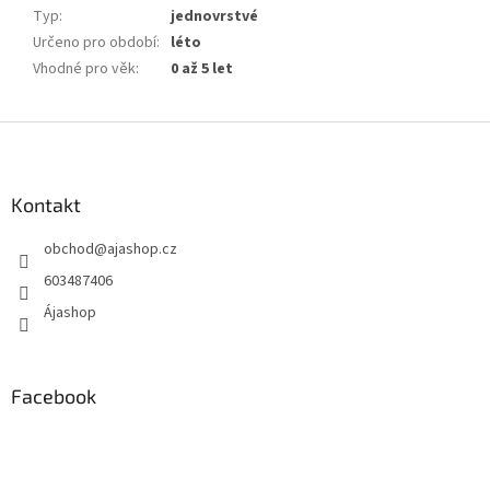
Typ
:
jednovrstvé
Určeno pro období
:
léto
Vhodné pro věk
:
0 až 5 let
Z
á
p
a
Kontakt
t
obchod
@
ajashop.cz
í
603487406
Ájashop
Facebook