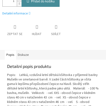
Přidat do košíku
Detailní informace
ZEPTAT SE
HLÍDAT
SDÍLET
Popis
Diskuze
Detailní popis produktu
Popis: Lehká, vzdušná letní dětská kšiltovka z příjemné bavlny
Mušelín ve smetanové barvě. V zadní části kšiltovky je všita
guma k lepšímu přizpůsobení čepice na hlavě. Skvělý střih
dětské letní kšiltovky, která padne jako ulitá. Materiál: - 100 %
bavlna, mušelín. Velikosti: - vel. XXS - obvod čepice v klidném
stavu 40 cm v nataženém 43 cm - vel. XS - obvod čepice v
klidném stavu 43 cm v nataženém 46 cm - vel. S - obvod