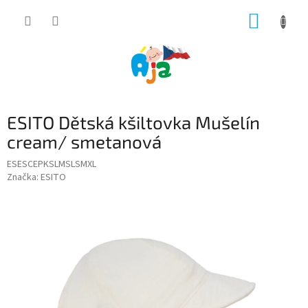
Přejít
NÁKUP
na
obsah
KOŠÍK
ESITO Dětská kšiltovka Mušelín
cream/ smetanová
ESESCEPKSLMSLSMXL
Značka:
ESITO