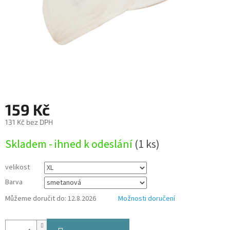
159 Kč
131 Kč bez DPH
Měrná
Skladem - ihned k odeslání
(1 ks)
cena:
velikost
Barva
Můžeme doručit do:
12.8.2026
Možnosti doručení