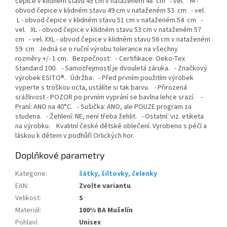
čepice v klidném stavu 45 cm v nataženém 48 cm - vel. M -
obvod čepice v klidném stavu 49 cm v nataženém 53 cm - vel.
L - obvod čepice v klidném stavu 51 cm v nataženém 54 cm -
vel. XL - obvod čepice v klidném stavu 53 cm v nataženém 57
cm - vel. XXL - obvod čepice v klidném stavu 56 cm v nataženém
59 cm Jedná se o ruční výrobu tolerance na všechny
rozměry +/- 1 cm. Bezpečnost: - Certifikace: Oeko-Tex
Standard 100. - Samozřejmostí je dvouletá záruka. - Značkový
výrobek ESITO®. Údržba: - Před prvním použitím výrobek
vyperte s troškou octa, ustálíte si tak barvu. - Přirozená
srážlivost - POZOR po prvním vyprání se bavlna lehce srazí. -
Praní: ANO na 40°C. - Sušička: ANO, ale POUZE program za
studena. - Žehlení: NE, není třeba žehlit. - Ostatní: viz. etiketa
na výrobku. Kvalitní české dětské oblečení. Vyrobeno s péčí a
láskou k dětem v podhůří Orlických hor.
Doplňkové parametry
Kategorie
:
šátky, šiltovky, čelenky
EAN
:
Zvolte variantu
Velikost
:
S
Materiál
:
100% BA Mušelín
Pohlaví
:
Unisex