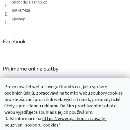
obchod
@
ajashop.cz
í
603487406
Ájashop
Facebook
Přijímáme online platby
Provozovatel webu Tovega Grand s.r.o., jako správce
osobních údajů, zpracovává na tomto webu soubory cookies
pro zlepšování prostředí webových stránek, pro analytické
Nákupní košík
účely a pro cílenou reklamu. Dalším procházením tohoto
webu vyjadřujete souhlas s jejich používáním.
Další informace na
https://www.ajashop.cz/zasady-
0
KS /
0 KČ
pouzivani-souboru-cookies/