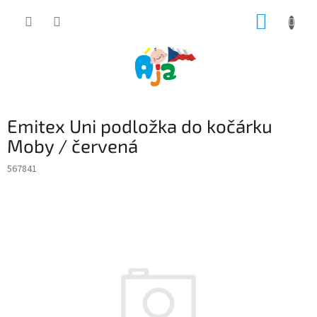
Přejít
NÁKUP
na
obsah
KOŠÍK
Emitex Uni podložka do kočárku
Moby / červená
567841