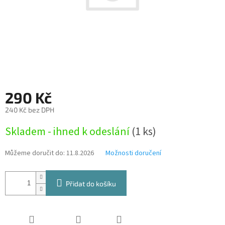
290 Kč
240 Kč bez DPH
Měrná
Skladem - ihned k odeslání
(1 ks)
cena:
Můžeme doručit do:
11.8.2026
Možnosti doručení
Přidat do košíku