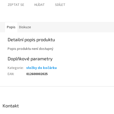
ZEPTAT SE
HLÍDAT
SDÍLET
Popis
Diskuze
Detailní popis produktu
Popis produktu není dostupný
Doplňkové parametry
Kategorie
:
vložky do kočárku
EAN
:
012600002025
Z
á
p
a
Kontakt
t