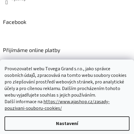
Facebook
Přijímáme online platby
Provozovatel webu Tovega Grand s.r.o., jako správce
osobních údajů, zpracovává na tomto webu soubory cookies
pro zlepšování prostředí webových stránek, pro analytické
Nákupní košík
účely a pro cílenou reklamu. Dalším procházením tohoto
webu vyjadřujete souhlas s jejich používáním.
Další informace na
https://www.ajashop.cz/zasady-
0
KS /
0 KČ
pouzivani-souboru-cookies/
Nastavení
Vytvořil Shoptet