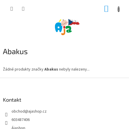
Přejít
NÁKUP
na
obsah
KOŠÍK
Abakus
Žádné produkty značky
Abakus
nebyly nalezeny...
Z
á
p
a
Kontakt
t
obchod
@
ajashop.cz
í
603487406
Ájashop