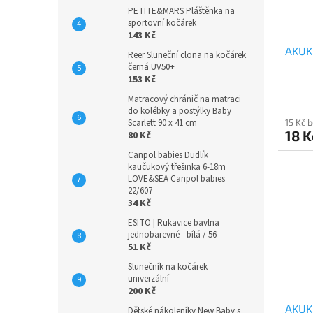
PETITE&MARS Pláštěnka na
sportovní kočárek
143 Kč
AKUK
Reer Sluneční clona na kočárek
černá UV50+
153 Kč
Matracový chránič na matraci
do kolébky a postýlky Baby
15 Kč 
Scarlett 90 x 41 cm
18 K
80 Kč
Canpol babies Dudlík
kaučukový třešinka 6-18m
LOVE&SEA Canpol babies
22/607
34 Kč
ESITO | Rukavice bavlna
jednobarevné - bílá / 56
51 Kč
Slunečník na kočárek
univerzální
200 Kč
AKUKU
Dětské nákoleníky New Baby s