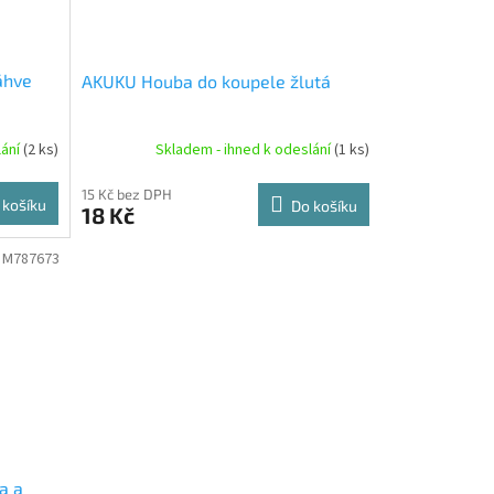
áhve
AKUKU Houba do koupele žlutá
lání
(2 ks)
Skladem - ihned k odeslání
(1 ks)
15 Kč bez DPH
 košíku
Do košíku
18 Kč
:
M787673
a a