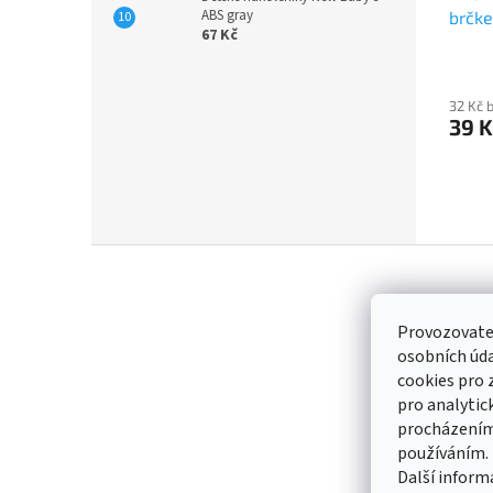
ABS gray
brčk
67 Kč
32 Kč 
39 K
Z
á
p
a
Provozovatel
t
osobních úd
Kontakt
í
cookies pro 
pro analytic
obcho
procházením 
60348
používáním.
Další inform
Ájash