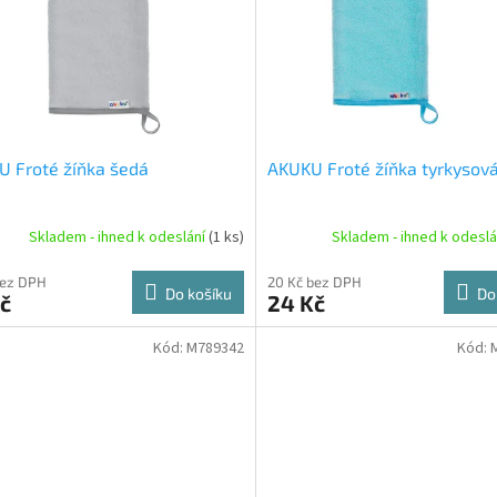
 Froté žíňka šedá
AKUKU Froté žíňka tyrkysov
Skladem - ihned k odeslání
(1 ks)
Skladem - ihned k odesl
bez DPH
20 Kč bez DPH
Do košíku
Do
č
24 Kč
Kód:
M789342
Kód: