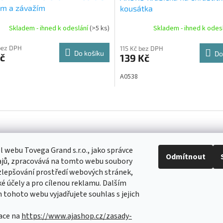
em a závažím
kousátka
Skladem - ihned k odeslání
(>5 ks)
Skladem - ihned k odes
bez DPH
115 Kč bez DPH
Do košíku
Do
č
139 Kč
A0538
O
v
l
á
d
a
 webu Tovega Grand s.r.o., jako správce
c
Odmítnout
ajů, zpracovává na tomto webu soubory
í
Facebook
Přijímá
zlepšování prostředí webových stránek,
p
platby
ké účely a pro cílenou reklamu. Dalším
r
d
@
ajashop.cz
tohoto webu vyjadřujete souhlas s jejich
v
7406
k
y
ace na
https://www.ajashop.cz/zasady-
op
v