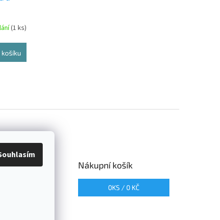
lání
(1 ks)
 košíku
Souhlasím
me online
Nákupní košík
0
KS /
0 KČ