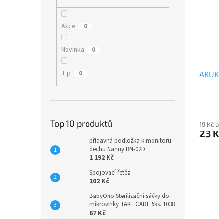
i
r
n
s
o
e
p
d
l
Akce
0
r
u
o
k
Novinka
0
d
t
u
ů
Tip
0
AKUKU
k
t
ů
Top 10 produktů
19 Kč 
23 K
přídavná podložka k monitoru
dechu Nanny BM-02D
1 192 Kč
Spojovací řetěz
102 Kč
BabyOno Sterilizační sáčky do
mikrovlnky TAKE CARE 5ks. 1038
67 Kč