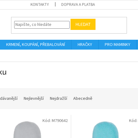
KONTAKTY
DOPRAVA A PLATBA
HLEDAT
KRMENÍ, KOUPÁNÍ, PŘEBALOVÁNÍ
HRAČKY
PRO MAMINKY
ku
dávanější
Nejlevnější
Nejdražší
Abecedně
Kód:
M790642
Kód