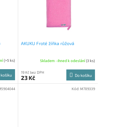
á
AKUKU Froté žíňka růžová
ání
(>5 ks)
Skladem - ihned k odeslání
(3 ks)
19 Kč bez DPH
 košíku
Do košíku
23 Kč
M5904044
Kód:
M789339