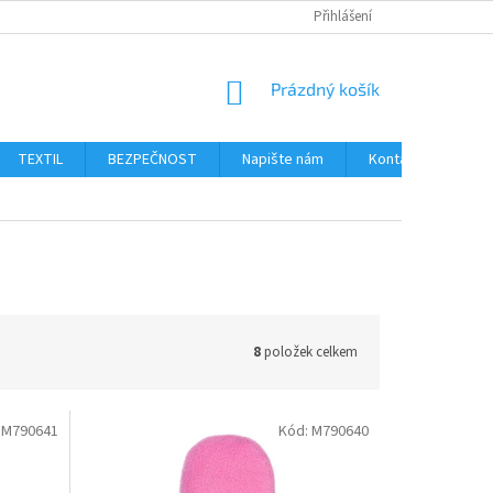
Přihlášení
NÁKUPNÍ
Prázdný košík
KOŠÍK
TEXTIL
BEZPEČNOST
Napište nám
Kontakty
Ob
8
položek celkem
:
M790641
Kód:
M790640