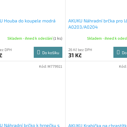
U Houba do koupele modrá
AKUKU Náhradní brčka pro l
A0203/A0204
Skladem - ihned k odeslání
(1 ks)
Skladem - ihned k odes
bez DPH
26 Kč bez DPH
Do košíku
Do
č
31 Kč
Kód:
M779921
Kód
 Náhradní brčko k hrnečku s
AKUKU Krabička na chrastítk