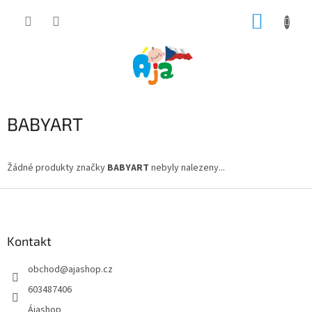
Přejít
NÁKUP
na
obsah
KOŠÍK
BABYART
Žádné produkty značky
BABYART
nebyly nalezeny...
Z
á
p
a
Kontakt
t
obchod
@
ajashop.cz
í
603487406
Ájashop