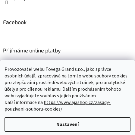
Facebook
Přijímáme online platby
Provozovatel webu Tovega Grand s.r.o., jako správce
osobních údajů, zpracovává na tomto webu soubory cookies
pro zlepšování prostředí webových stránek, pro analytické
Nákupní košík
účely a pro cílenou reklamu. Dalším procházením tohoto
webu vyjadřujete souhlas s jejich používáním.
Další informace na
https://www.ajashop.cz/zasady-
0
KS /
0 KČ
pouzivani-souboru-cookies/
Nastavení
Vytvořil Shoptet