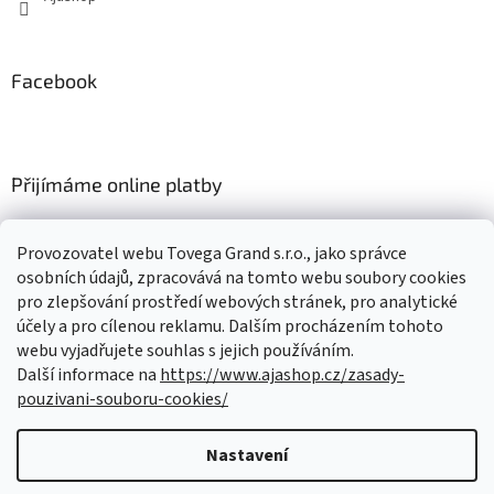
Facebook
Přijímáme online platby
Provozovatel webu Tovega Grand s.r.o., jako správce
osobních údajů, zpracovává na tomto webu soubory cookies
pro zlepšování prostředí webových stránek, pro analytické
Nákupní košík
účely a pro cílenou reklamu. Dalším procházením tohoto
webu vyjadřujete souhlas s jejich používáním.
Další informace na
https://www.ajashop.cz/zasady-
0
KS /
0 KČ
pouzivani-souboru-cookies/
Nastavení
Vytvořil Shoptet