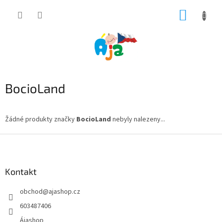
Přejít
NÁKUP
na
obsah
KOŠÍK
BocioLand
Žádné produkty značky
BocioLand
nebyly nalezeny...
Z
á
p
a
Kontakt
t
obchod
@
ajashop.cz
í
603487406
Ájashop