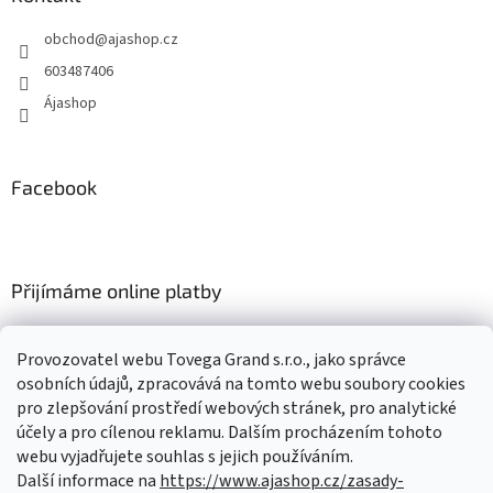
c
t
í
obchod
@
ajashop.cz
í
p
r
603487406
v
Ájashop
k
y
v
ý
Facebook
p
i
s
u
Přijímáme online platby
Provozovatel webu Tovega Grand s.r.o., jako správce
osobních údajů, zpracovává na tomto webu soubory cookies
pro zlepšování prostředí webových stránek, pro analytické
Nákupní košík
účely a pro cílenou reklamu. Dalším procházením tohoto
webu vyjadřujete souhlas s jejich používáním.
Další informace na
https://www.ajashop.cz/zasady-
0
KS /
0 KČ