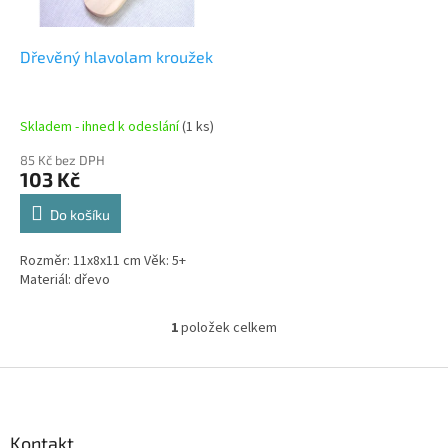
r
u
o
k
d
t
Dřevěný hlavolam kroužek
u
ů
k
t
Skladem - ihned k odeslání
(1 ks)
ů
85 Kč bez DPH
103 Kč
Do košíku
Rozměr: 11x8x11 cm Věk: 5+
Materiál: dřevo
1
položek celkem
O
v
l
Z
á
á
d
p
a
a
Kontakt