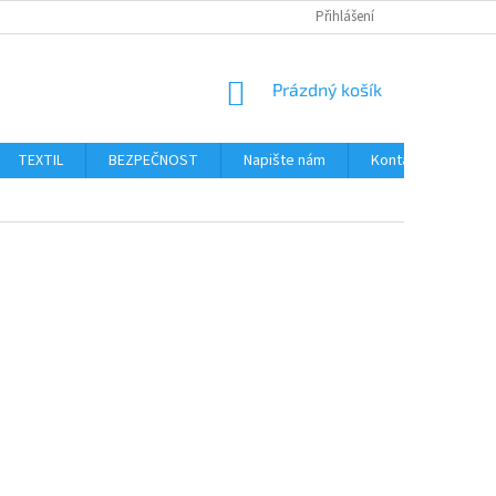
Přihlášení
NÁKUPNÍ
Prázdný košík
KOŠÍK
TEXTIL
BEZPEČNOST
Napište nám
Kontakty
Ob