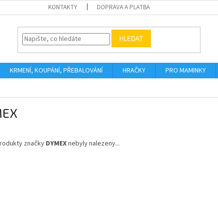
KONTAKTY
DOPRAVA A PLATBA
HLEDAT
KRMENÍ, KOUPÁNÍ, PŘEBALOVÁNÍ
HRAČKY
PRO MAMINKY
MEX
rodukty značky
DYMEX
nebyly nalezeny...