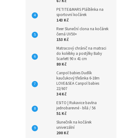
n
67 Kč
e
PETITE&MARS Pláštěnka na
l
sportovní kočárek
143 Kč
Reer Sluneční clona na kočárek
černá UV50+
153 Kč
Matracový chránič na matraci
do kolébky a postýlky Baby
Scarlett 90 x 41 cm
80 Kč
Canpol babies Dudlík
kaučukový třešinka 6-18m
LOVE&SEA Canpol babies
22/607
34 Kč
ESITO | Rukavice bavlna
jednobarevné - bílá / 56
51 Kč
Slunečník na kočárek
univerzální
200 Kč