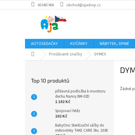
Přejít
603487406
obchod@ajashop.cz
na
obsah
AUTOSEDAČKY
KOČÁRKY
NÁBYTEK, SPANÍ
Domů
Prodávané značky
DYMEX
P
DY
o
s
Top 10 produktů
t
Žádné p
r
přídavná podložka k monitoru
a
dechu Nanny BM-02D
1 192 Kč
n
n
Spojovací řetěz
í
102 Kč
p
BabyOno Sterilizační sáčky do
a
mikrovlnky TAKE CARE 5ks. 1038