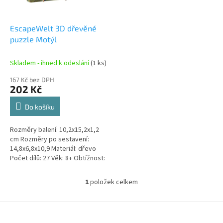
r
u
o
k
d
t
EscapeWelt 3D dřevěné
u
ů
puzzle Motýl
k
t
Skladem - ihned k odeslání
(1 ks)
ů
167 Kč bez DPH
202 Kč
Do košíku
Rozměry balení: 10,2x15,2x1,2
cm Rozměry po sestavení:
14,8x6,8x10,9 Materiál: dřevo
Počet dílů: 27 Věk: 8+ Obtížnost:
jednoduchá
1
položek celkem
O
v
l
Z
á
á