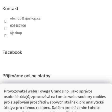
d
p
a
a
Kontakt
c
t
í
obchod
@
ajashop.cz
í
p
r
603487406
v
Ájashop
k
y
v
ý
Facebook
p
i
s
u
Přijímáme online platby
Provozovatel webu Tovega Grand s.r.o., jako správce
osobních údajů, zpracovává na tomto webu soubory cookies
pro zlepšování prostředí webových stránek, pro analytické
Nákupní košík
účely a pro cílenou reklamu. Dalším procházením tohoto