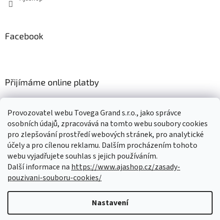
Facebook
Přijímáme online platby
Provozovatel webu Tovega Grand s.r.o., jako správce
osobních údajů, zpracovává na tomto webu soubory cookies
pro zlepšování prostředí webových stránek, pro analytické
Nákupní košík
účely a pro cílenou reklamu. Dalším procházením tohoto
webu vyjadřujete souhlas s jejich používáním.
Další informace na
https://www.ajashop.cz/zasady-
0
KS /
0 KČ
pouzivani-souboru-cookies/
Nastavení
Vytvořil Shoptet