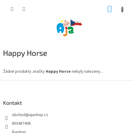
Přejít
NÁKUP
na
obsah
KOŠÍK
Happy Horse
Žádné produkty značky
Happy Horse
nebyly nalezeny...
Z
á
p
a
Kontakt
t
obchod
@
ajashop.cz
í
603487406
Ájashop