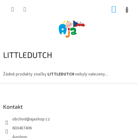
Přejít
NÁKUP
na
obsah
KOŠÍK
LITTLEDUTCH
Žádné produkty značky
LITTLEDUTCH
nebyly nalezeny...
Z
á
p
a
Kontakt
t
obchod
@
ajashop.cz
í
603487406
Ájashop