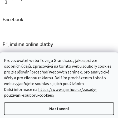
Facebook
Přijímáme online platby
Provozovatel webu Tovega Grand s.r.o., jako správce
osobních údajů, zpracovává na tomto webu soubory cookies
pro zlepšování prostředí webových stránek, pro analytické
Nákupní košík
účely a pro cílenou reklamu. Dalším procházením tohoto
webu vyjadřujete souhlas s jejich používáním.
Další informace na
https://www.ajashop.cz/zasady-
0
KS /
0 KČ
pouzivani-souboru-cookies/
Nastavení
Vytvořil Shoptet