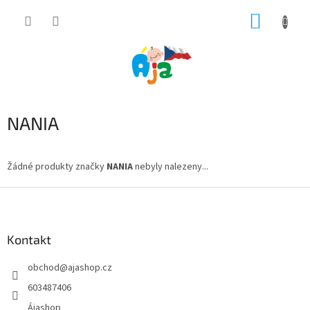
Přejít
NÁKUP
na
obsah
KOŠÍK
NANIA
Žádné produkty značky
NANIA
nebyly nalezeny...
Z
á
p
a
Kontakt
t
obchod
@
ajashop.cz
í
603487406
Ájashop