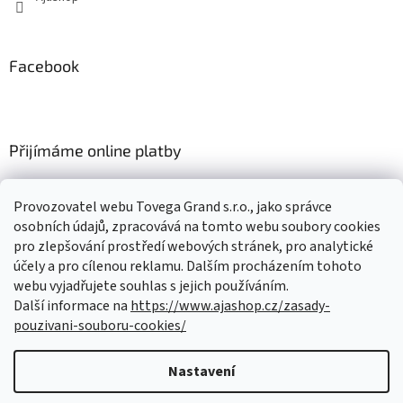
Facebook
Přijímáme online platby
Provozovatel webu Tovega Grand s.r.o., jako správce
osobních údajů, zpracovává na tomto webu soubory cookies
pro zlepšování prostředí webových stránek, pro analytické
Nákupní košík
účely a pro cílenou reklamu. Dalším procházením tohoto
webu vyjadřujete souhlas s jejich používáním.
Další informace na
https://www.ajashop.cz/zasady-
0
KS /
0 KČ
pouzivani-souboru-cookies/
Nastavení
Vytvořil Shoptet