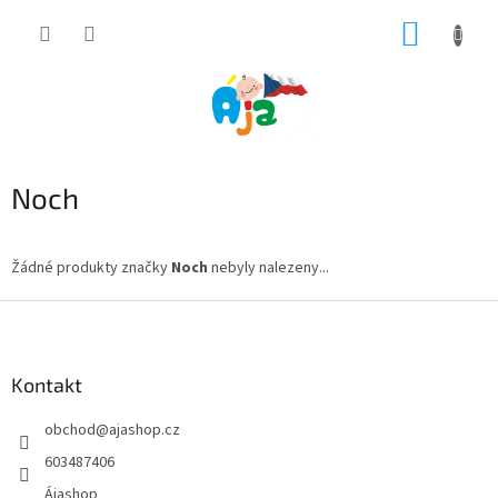
Přejít
NÁKUP
na
obsah
KOŠÍK
Noch
Žádné produkty značky
Noch
nebyly nalezeny...
Z
á
p
a
Kontakt
t
obchod
@
ajashop.cz
í
603487406
Ájashop