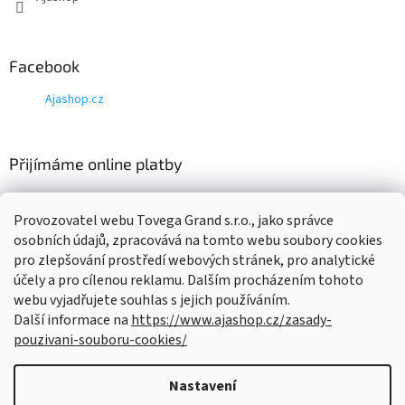
Facebook
Ajashop.cz
Přijímáme online platby
Provozovatel webu Tovega Grand s.r.o., jako správce
osobních údajů, zpracovává na tomto webu soubory cookies
pro zlepšování prostředí webových stránek, pro analytické
Nákupní košík
účely a pro cílenou reklamu. Dalším procházením tohoto
webu vyjadřujete souhlas s jejich používáním.
Další informace na
https://www.ajashop.cz/zasady-
0
KS /
0 KČ
pouzivani-souboru-cookies/
Nastavení
Vytvořil Shoptet