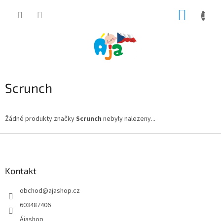
Přejít
NÁKUP
na
obsah
KOŠÍK
Scrunch
Žádné produkty značky
Scrunch
nebyly nalezeny...
Z
á
p
a
Kontakt
t
obchod
@
ajashop.cz
í
603487406
Ájashop