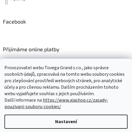
Facebook
Přijímáme online platby
Provozovatel webu Tovega Grand s.r.o., jako správce
osobních údajů, zpracovává na tomto webu soubory cookies
pro zlepšování prostředí webových stránek, pro analytické
Nákupní košík
účely a pro cílenou reklamu. Dalším procházením tohoto
webu vyjadřujete souhlas s jejich používáním.
Další informace na
https://www.ajashop.cz/zasady-
0
KS /
0 KČ
pouzivani-souboru-cookies/
Nastavení
Vytvořil Shoptet