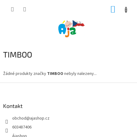
Přejít
NÁKUP
na
obsah
KOŠÍK
TIMBOO
Žádné produkty značky
TIMBOO
nebyly nalezeny...
Z
á
p
a
Kontakt
t
obchod
@
ajashop.cz
í
603487406
Ájashop