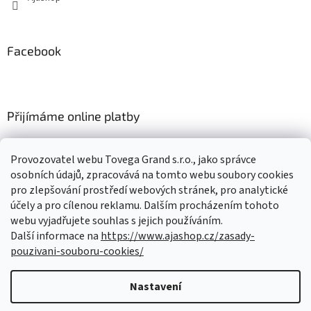
Facebook
Přijímáme online platby
Provozovatel webu Tovega Grand s.r.o., jako správce
osobních údajů, zpracovává na tomto webu soubory cookies
pro zlepšování prostředí webových stránek, pro analytické
Nákupní košík
účely a pro cílenou reklamu. Dalším procházením tohoto
webu vyjadřujete souhlas s jejich používáním.
Další informace na
https://www.ajashop.cz/zasady-
0
KS /
0 KČ
pouzivani-souboru-cookies/
Nastavení
Vytvořil Shoptet